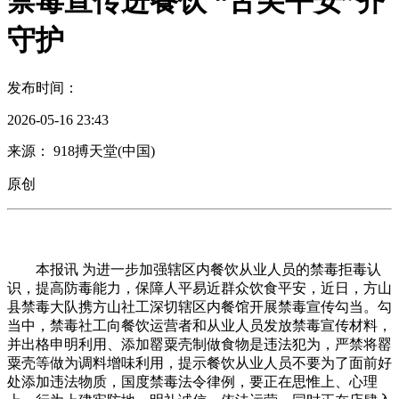
禁毒宣传进餐饮 “舌尖平安”齐
守护
发布时间：
2026-05-16 23:43
来源： 918搏天堂(中国)
原创
本报讯 为进一步加强辖区内餐饮从业人员的禁毒拒毒认
识，提高防毒能力，保障人平易近群众饮食平安，近日，方山
县禁毒大队携方山社工深切辖区内餐馆开展禁毒宣传勾当。勾
当中，禁毒社工向餐饮运营者和从业人员发放禁毒宣传材料，
并出格申明利用、添加罂粟壳制做食物是违法犯为，严禁将罂
粟壳等做为调料增味利用，提示餐饮从业人员不要为了面前好
处添加违法物质，国度禁毒法令律例，要正在思惟上、心理