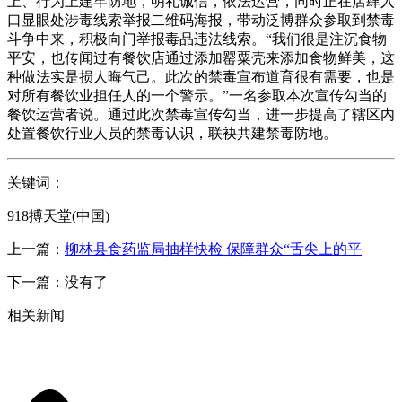
上、行为上建牢防地，明礼诚信，依法运营，同时正在店肆入
口显眼处涉毒线索举报二维码海报，带动泛博群众参取到禁毒
斗争中来，积极向门举报毒品违法线索。“我们很是注沉食物
平安，也传闻过有餐饮店通过添加罂粟壳来添加食物鲜美，这
种做法实是损人晦气己。此次的禁毒宣布道育很有需要，也是
对所有餐饮业担任人的一个警示。”一名参取本次宣传勾当的
餐饮运营者说。通过此次禁毒宣传勾当，进一步提高了辖区内
处置餐饮行业人员的禁毒认识，联袂共建禁毒防地。
关键词：
918搏天堂(中国)
上一篇：
柳林县食药监局抽样快检 保障群众“舌尖上的平
下一篇：没有了
相关新闻