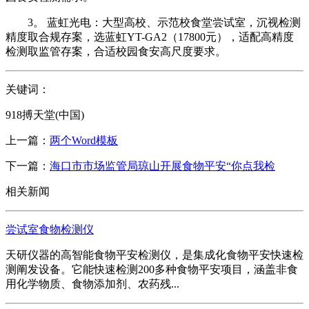
3。 蓝虹光电：大型高校、示范校食堂尝试室，沉视检测
精度取合规存案，选蓝虹YT-GA2（17800元），适配高精度
检测取监管存案，合适校园食安高尺度要求。
关键词：
918搏天堂(中国)
上一篇：
两个Word模板
下一篇：
海口市市场监管局琼山开展食物平安“你点我检
相关新闻
尝试室食物检测仪
天研仪器的高智能食物平安检测仪，是集成化食物平安快速检
测阐发设备。它能快速检测200多种食物平安项目，涵盖非食
用化学物质、食物添加剂、农药残...