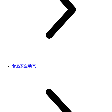
食品安全动态