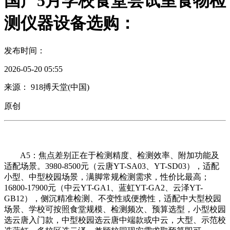
国产5月学校食堂尝试室食物检
测仪器设备选购：
发布时间：
2026-05-20 05:55
来源： 918搏天堂(中国)
原创
A5：焦点差别正在于检测精度、检测效率、附加功能及
适配场景。3980-8500元（云唐YT-SA03、YT-SD03），适配
小型、中型校园场景，满脚常规检测需求，性价比最高；
16800-17900元（中云YT-GA1、蓝虹YT-GA2、云泽YT-
GB12），侧沉精准检测、不变性或便携性，适配中大型校园
场景、学校可按照食堂规模、检测频次、预算选型，小型校园
选云唐入门款，中型校园选云唐中端款或中云，大型、示范校