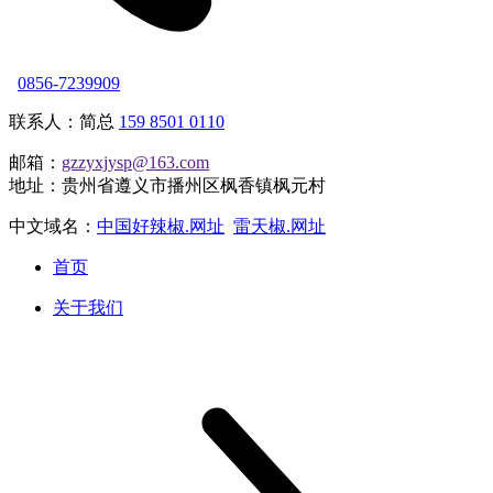
0856-7239909
联系人：简总
159 8501 0110
邮箱：
gzzyxjysp@163.com
地址：贵州省遵义市播州区枫香镇枫元村
中文域名：
中国好辣椒.网址
雷天椒.网址
首页
关于我们