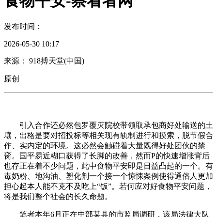
食物平安-察看者网
发布时间：
2026-05-30 10:17
来源： 918搏天堂(中国)
原创
引入合作还必然包罗覆灭院校带领取承包商好处输送的土
壤，出格是要对招投标等相关现有轨制进行和摸索，脱节假合
作、实内定的环境。这必然会触碰着大量既得好处团伙的禁
脔。国平易近糊口获得了长脚的改善，然而P的快速增涨背后
也存正在着不少问题，此中食物平安即是日益凸起的一个。有
毒奶粉、地沟油、塑化剂一个接一个惊悚案例使得通俗人更加
担心起本人能不克不及吃上“饭”。若何应对好食物平安问题，
将是我们整个社会的长久命题。
笔者本年6月正在中部某县的市监局调研，该局法律大队