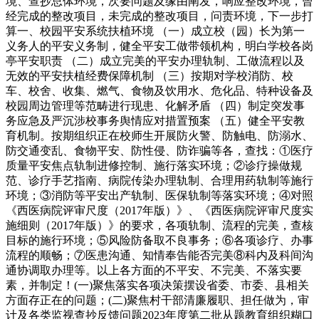
境、查抄总体环境，次要问题及缘由阐发，响应整改环境，曾
经完成的整改项目，未完成的整改项目，问责环境，下一步打
算一、校园平安系统扶植环境 （一）成立校（园）长为第一
义务人的平安义务制，健全平安工做带领机构，明白学校各岗
亭平安职责 （二）成立完美的平安办理轨制、工做流程以及
无效的平安扶植经费保障机制 （三）按期对学校消防、校
车、校舍、收集、燃气、食物及饮用水、危化品、特种设备及
校园周边管理等范畴进行现患、化解矛盾 （四）制定突发事
务应急及严沉涉校事务舆情应对措置预案 （五）健全平安教
育机制。按期组织正在校师生开展防火警、防触电、防溺水、
防交通变乱、食物平安、防性侵、防诈骗等各，查找：①医疗
质量平安焦点轨制进修控制、施行落实环境；②诊疗操做规
范、诊疗手艺指南、病院传染办理轨制、合理用药轨制等施行
环境；③消防等平安出产轨制、医保轨制等落实环境；④对照
《西医病院评审尺度（2017年版）》、《西医病院评审尺度实
施细则（2017年版）》的要求，各项轨制、流程的完美，查核
目标的施行环境；⑤风险防备取不良事务；⑥各项诊疗、办事
流程的顺畅；⑦医患沟通、知情奉告能否完美⑧科内及科间沟
通协调取办理等。以上各方面的不平安、不完美、不落实要
素，并制定！(一)聚焦落实各项决策摆设省委、市委、县相关
方面存正在的问题；(二)聚焦村干部清廉履职、担任做为，审
计及各类监视查抄反馈问题2023年度第二批从题教育组织糊口