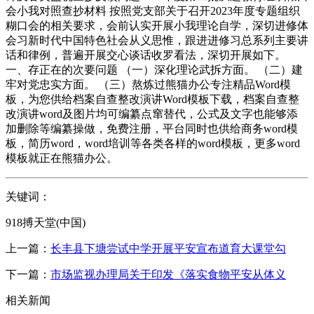
会小我对照查抄材料 按照党支部关于召开2023年度专题组织
糊口会的相关要求，会前认实开展小我理论自学，深切进修体
会习新时代中国特色社会从义思惟，跟进进修习总系列主要讲
话和律例，普遍开展交心谈话收罗看法，深切开展如下。
一、存正在的次要问题 （一）深化理论武拆方面。 （二）建
牢对党忠实方面。 （三）熬炼过熊猫办公专注精品Word模
板，为您供给档案自查整改演讲Word模板下载，档案自查整
改演讲word及图片均可编纂点窜替代，公式及文字也能够添
加删除等编纂操做，免费注册，平台同时也供给商务word模
板，简历word，word培训等各类各样的word模板，更多word
模板就正在熊猫办公。
关键词：
918搏天堂(中国)
上一篇：
长丰县下塘尝试中学开展平安宣布道育大课堂勾
下一篇：
市场监视办理局关于印发《落实食物平安从体义
相关新闻