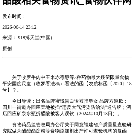
醋酸相关食物资讯_食物伙伴网
发布时间：
2026-06-14 23:12
来源： 918搏天堂(中国)
原创
关于收罗牛肉中玉米赤霉醇等3种药物最大残留限量食物
平安国度尺度（收罗看法稿）看法的函【农质标函〔2020〕18
号】？。
今日导读：出名品牌蜜饯告白语被指辱女 品牌方道歉；
四川一街道办回应菜地被插“违反大气污染防治法”通告牌；酒
店回应矿泉水瓶拆醋酸被客人误饮（2024年10月18日）。
食物药品监管总局办公厅关于同意福建省产质量量查验研
究院做为醋酸酯淀粉等食物添加剂出产许可查验机构的复函