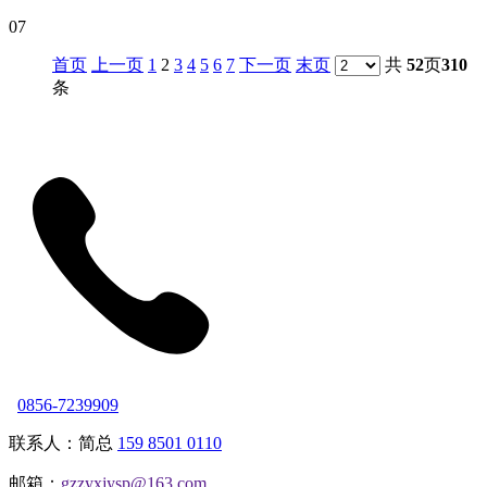
07
首页
上一页
1
2
3
4
5
6
7
下一页
末页
共
52
页
310
条
0856-7239909
联系人：简总
159 8501 0110
邮箱：
gzzyxjysp@163.com