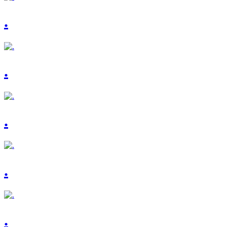
.
.
.
.
.