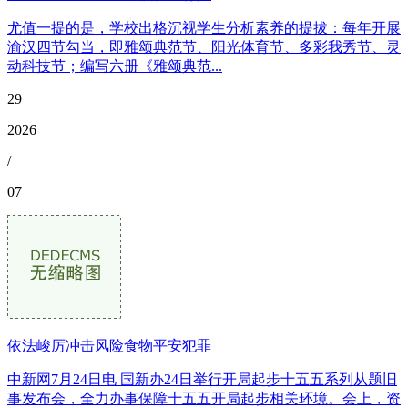
尤值一提的是，学校出格沉视学生分析素养的提拔：每年开展
渝汉四节勾当，即雅颂典范节、阳光体育节、多彩我秀节、灵
动科技节；编写六册《雅颂典范...
29
2026
/
07
依法峻厉冲击风险食物平安犯罪
中新网7月24日电 国新办24日举行开局起步十五五系列从题旧
事发布会，全力办事保障十五五开局起步相关环境。会上，资