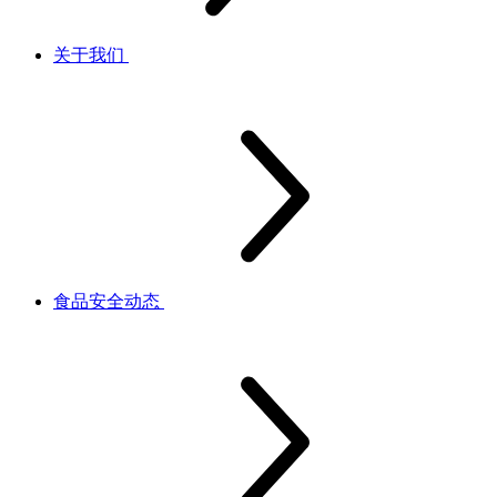
关于我们
食品安全动态