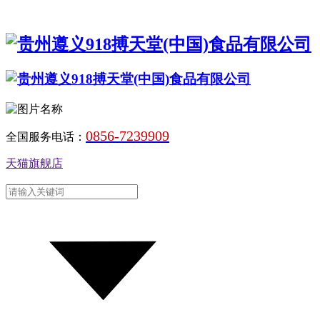
0856-7239909
全国服务电话：
天猫旗舰店