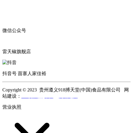
微信公众号
雷天椒旗舰店
抖音号 苗寨人家佳裕
Copyright © 2023 贵州遵义918搏天堂(中国)食品有限公司 网
站建设：
918搏天堂(中国)
网站地图
营业执照