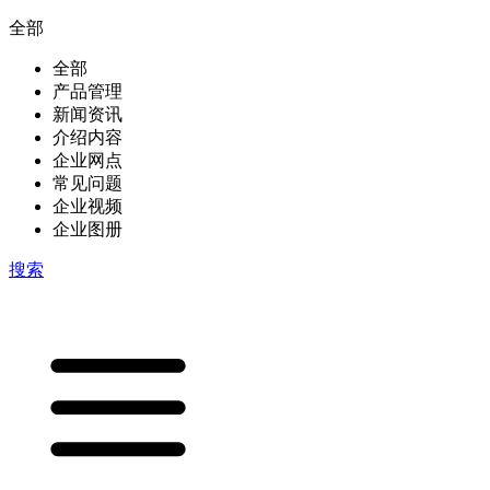
全部
全部
产品管理
新闻资讯
介绍内容
企业网点
常见问题
企业视频
企业图册
搜索