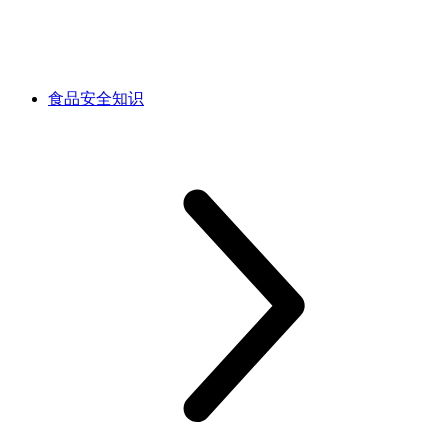
食品安全知识