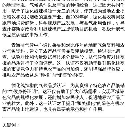
的地理环境、气候条件以及丰富的种植经验。这些因素共同作
用，赋予了循化线辣椒独一无二的风味，使其成为当地农业提
质增效和农民增收的重要产业。自2024年起，循化县农科局紧
跟市场消费趋势，科学规划产业发展，与县气象局合作，引导
查汗都斯乡政府利用线辣椒产业强镇项目的机会，积极开展气
候品质认证的申报工作。
青海省气候中心通过采集和对比多年的地面气象资料和农
业气象资料，建立了农产品气候品质评估模型。通过实地调
查、试验对比和含量测试等技术分析手段，从气候角度对线辣
椒的品质进行了全面评定。这一认证不仅有助于提升循化线辣
椒的市场竞争力和特色农产品的附加值，还能增强品牌效应，
推动农产品效益从“种植”向“销售”的转变。
循化线辣椒的气候品质认证，为其赢得了特色农产品畅销
的“气候身份证明”。这不仅有助于扩大市场需求，实现区域绿
色食品的规模化发展，还能增加农民收入，促进地标农产品产
业的壮大。此外，这一认证对于提升“和美循化”的绿色有机农
畜产品输出地建设，也具有重要的示范和推广作用。
关键词：