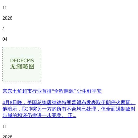
11
2026
/
04
京东七鲜超市行业首推“全程溯源” 让生鲜平安
4月8日晚，美国总统唐纳德特朗普颁布发表取伊朗停火两周。
他暗示，取冲突另一方的所有不合均已处理，但全面遏制敌对
步履的和谈仍需进一步完美。 正...
11
2026