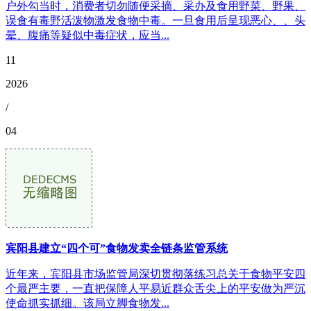
户外勾当时，消费者切勿随便采摘、采办及食用野菜、野果、
误食有毒野活泼物激发食物中毒。一旦食用后呈现恶心、、头
晕、腹痛等疑似中毒症状，应当...
11
2026
/
04
宾阳县建立“四个可”食物发卖全链条监管系统
近年来，宾阳县市场监管局深切贯彻落练习总关于食物平安四
个最严主要，一直把保障人平易近群众舌尖上的平安做为严沉
使命抓实抓细。该局立脚食物发...